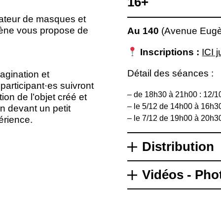
16+
réateur de masques et
scène vous propose de
Au 140
(Avenue Eugèn
Inscriptions :
ICI 
Détail des séances :
magination et
participant·es suivront
– de 18h30 à 21h00 : 12/10
ion de l’objet créé et
– le 5/12 de 14h00 à 16h3
n devant un petit
– le 7/12 de 19h00 à 20h3
érience.
Distribution
Vidéos - Pho