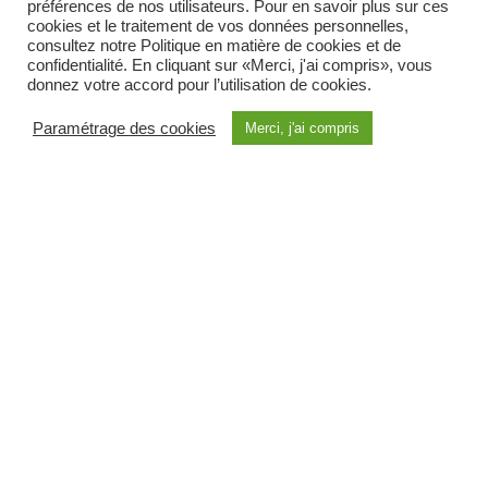
préférences de nos utilisateurs. Pour en savoir plus sur ces
cookies et le traitement de vos données personnelles,
consultez notre Politique en matière de cookies et de
17+19.03
confidentialité. En cliquant sur «Merci, j'ai compris», vous
donnez votre accord pour l’utilisation de cookies.
Freestyle is a heart to beat
Paramétrage des cookies
Merci, j'ai compris
Jocelyn Kagina
17+19.03
Baptise Cazaux
GIMME A BREAK!!! + That's twisted