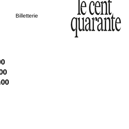
Billetterie
00
00
h00