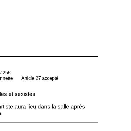
 / 25€
nnette
Article 27 accepté
es et sexistes
rtiste aura lieu dans la salle après
.