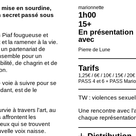
 mise en sourdine,
marionnette
1h00
n secret passé sous
15+
En présentation
h Piaf fougueuse et
avec
t et la ramener à la vie.
un partenariat de
Pierre de Lune
 ensemble pour un
ilité, de chagrin et de
Tarifs
on.
1,25€ / 6€ / 10€ / 15€ / 20€
PASS 4 et 6 + PASS Mario
e voie à suivre pour se
édant, est de le
TW : violences sexuell
vie à travers l’art, au
Une rencontre avec l’a
 affrontent les
chaque représentation
eux qui se trouvent
velle voix naisse.