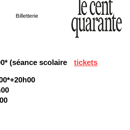
Billetterie
00* (séance scolaire
tickets
h00*+20h00
h00
h00