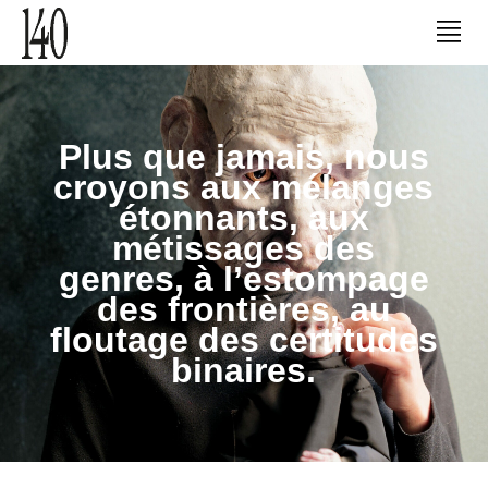
Plus que jamais, nous
croyons aux mélanges
étonnants, aux
métissages des
genres, à l’estompage
des frontières, au
floutage des certitudes
binaires.